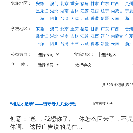
实施地区：
安徽
澳门
北京
重庆
福建
甘肃
广东
广西
贵
黑龙江
湖北
湖南
吉林
江苏
江西
辽宁
内蒙古
宁
上海
四川
台湾
天津
西藏
香港
新疆
云南
浙
学校地区：
安徽
澳门
北京
重庆
福建
甘肃
广东
广西
贵
黑龙江
湖北
湖南
吉林
江苏
江西
辽宁
内蒙古
宁
上海
四川
台湾
天津
西藏
香港
新疆
云南
浙
公益方向：
实施地区：
学 校：
共 508 条记录,第 1/
“相见才是亲”——留守老人关爱行动
山东科技大学
创意：“爸 ，我想你了。”“你怎么回来了，不
你啊。”这段广告说的是在...