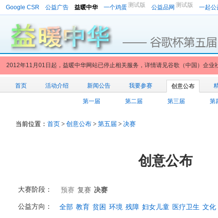
测试版
测试版
Google CSR
公益广告
益暖中华
一个鸡蛋
公益品网
一起公
2012年11月01日起，益暖中华网站已停止相关服务，详情请见谷歌（中国）企业
首页
活动介绍
新闻公告
我要参赛
创意公布
第一届
第二届
第三届
第
当前位置：
首页
>
创意公布
>
第五届
>
决赛
创意公布
大赛阶段：
预赛
复赛
决赛
公益方向：
全部
教育
贫困
环境
残障
妇女儿童
医疗卫生
文化