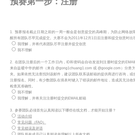
预赛第一步：注册
1. 预赛报名截止日期之前的一周一般会是创意提交的高峰期，为防止网络故
醒所有团队尽早完成提交。大赛不会为2011年12月1日后注册和提交创意时
我理解，并将代表团队尽早注册并提交创意
我不理解
2. 在团队注册后的一个工作日内，ID和密码会自动发送到注册时提交的EMA
来自益暖中华的邮件（来自 @gong1chuang1.com 或 @google.co
夹。如果依然无法查找到该邮件，建议团队联系该邮箱的提供商进行咨询，或
注册报名。同时，有少数团队在填表时键入了错误的邮件地址，造成其无法收
检查其准确性。
我不理解
我理解，并将关注注册时提交的EMAIL邮箱
3. 参赛团队必须首先认真阅读以下哪些在线文档，才能开始注册？
活动介绍
常见问题（FAQ）
常见错误及评语
团队所有成员已认真阅读并理解以上所有文档