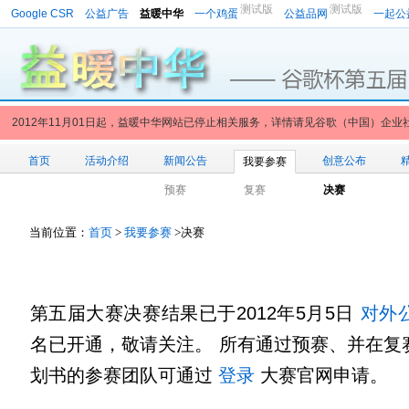
测试版
测试版
Google CSR
公益广告
益暖中华
一个鸡蛋
公益品网
一起公
2012年11月01日起，益暖中华网站已停止相关服务，详情请见谷歌（中国）企业
首页
活动介绍
新闻公告
创意公布
我要参赛
预赛
复赛
决赛
当前位置：
首页
>
我要参赛
>决赛
第五届大赛决赛结果已于2012年5月5日
对外
名已开通，敬请关注。 所有通过预赛、并在复
划书的参赛团队可通过
登录
大赛官网申请。