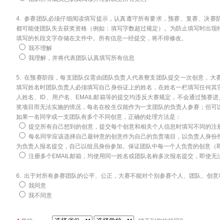
4. 参赛团队必须仔细阅读填写提示，认真遵守所有要求，预赛、复赛、决赛
都可能使团队失去获奖资格（例如：填写字数超过规定）。为防止填写时出现
填写的长段文字存储在文件中。所有信息一经提交，将不得修改。
我不理解
我理解，并将代表团队认真填写所有信息
5. 在预赛阶段，每支团队仅需由团队负责人代表整支团队提交一次创意，大
填写姓名时团队负责人必须填写自己身份证上的姓名，在姓名一栏填写任何其
人姓名、ID、用户名、EMAIL邮箱等的提交均违反大赛规定，不会通过预赛
奖项目而无法实施的情况，每名在校生仅能作为一支团队的负责人参赛；但可
如果一名同学或一支团队有多个不同创意，正确的处理方法是：
提交所有自己想到的创意，提交每个创意和相关个人信息时填写不同的注册
每名同学应该选择自己最钟意的创意作为自己的负责项目，以负责人身份
为负责人报名提交，自己以组员身份参加。保证团队中每一个人负责的创意（
注册多个EMAIL邮箱，均使用同一姓名或团队名称多次报名提交，即使无
6. 出于对所有参赛团队的公平、公正，大赛不能对个别参赛个人、团队、创
我同意
我不同意