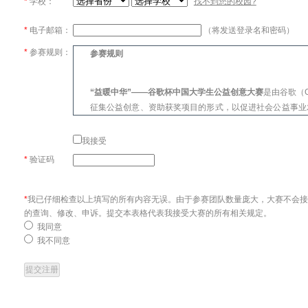
*
学校：
找不到您的校园?
*
电子邮箱：
（将发送登录名和密码）
*
参赛规则：
参赛规则
“益暖中华”――谷歌杯中国大学生公益创意大赛
是由谷歌（G
征集公益创意、资助获奖项目的形式，以促进社会公益事业
极投身社会公益为目的的比赛。大赛将以大学生为主体，通
评选、优化、引导和资助，共同实现创意改善社会，公益温
我接受
*
验证码
解释
除上下文另有所指，在本参赛条款中，下列用语具有以下涵
*
我已仔细检查以上填写的所有内容无误。由于参赛团队数量庞大，大赛不会
的查询、修改、申诉。提交本表格代表我接受大赛的所有相关规定。
“谷歌（Google）” 指谷歌（中国）信息技术有限公司;
我同意
“大赛” 指谷歌杯中国大学生公益创意大赛;
我不同意
“参赛者” 指满足本条款所规定的参赛资格标准并提交参
个人组成的参赛团队;
“参赛方案” 指由参赛者通过各种形式或格式向谷歌提交
信息、作品和/或材料;
“奖金” 指谷歌根据本条款向参赛者颁发的奖金;